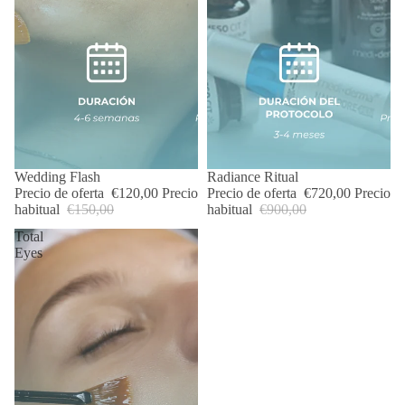
OFERTA
Wedding Flash
OFERTA
Radiance Ritual
Precio de oferta
€120,00
Precio
Precio de oferta
€720,00
Precio
habitual
€150,00
habitual
€900,00
Total
Eyes