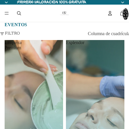
PRIMERA VALORACIÓN 100% GRATUITA
PRIMERA VALORACIÓN 100% GRATUITA
TOTAL
ARTÍCU
EN E
CARRITO
EVENTOS
Columna de cuadrícul
FILTRO
Limpieza
Esplendor
Premium