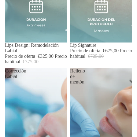
OFERTA
Lips Design: Remodelación
OFERTA
Lip Signature
Labial
Precio de oferta
€675,00
Precio
Precio de oferta
€325,00
Precio
habitual
€725,00
habitual
€375,00
Corrección
Relleno
Labial
de
mentón