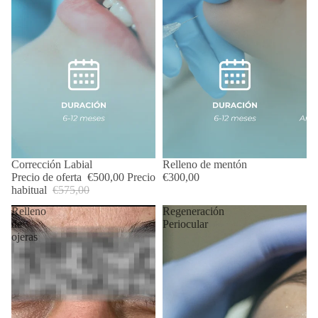
OFERTA
Corrección Labial
Relleno de mentón
Precio de oferta
€500,00
Precio
€300,00
habitual
€575,00
Relleno
Regeneración
de
Periocular
ojeras