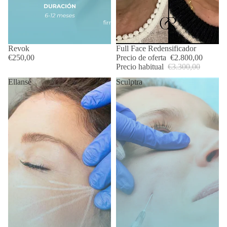
Revok
OFERTA
Full Face Redensificador
€250,00
Precio de oferta
€2.800,00
Precio habitual
€3.300,00
Ellansé
Sculptra