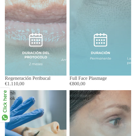
Regeneración Peribucal
Full Face Plasmage
€1.110,00
€800,00
Click here
Fresh
Bioestimulación
Look
Multinivel