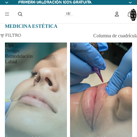
PRIMERA VALORACIÓN 100% GRATUITA
PRIMERA VALORACIÓN 100% GRATUITA
TOTAL
ARTÍCU
EN E
CARRITO
MEDICINA ESTÉTICA
Columna de cuadrícul
FILTRO
Lips
Lip
Design:
Signature
Remodelación
Labial