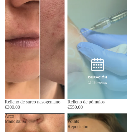
Relleno de surco nasogeniano
Relleno de pómulos
€300,00
€550,00
Arco
8
Mandibular
Points
Reposición