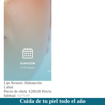
OFERTA
Lips Restore: Hidratación
Labial
Precio de oferta
€200,00
Precio
habitual
€275,00
Cuida de tu piel todo el año