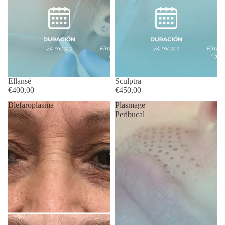
Ellansé
Sculptra
€400,00
€450,00
Blefaroplasma
Plasmage
Peribucal