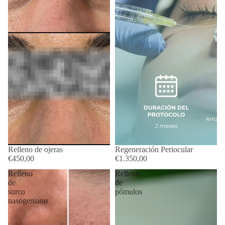
Relleno de ojeras
Regeneración Periocular
€450,00
€1.350,00
Relleno
Relleno
de
de
surco
pómulos
nasogeniano