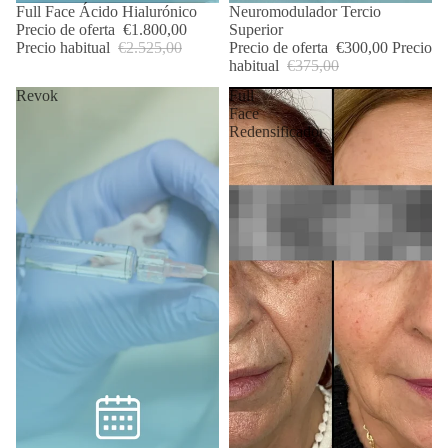
OFERTA
Full Face Ácido Hialurónico
OFERTA
Neuromodulador Tercio
Precio de oferta
€1.800,00
Superior
Precio habitual
€2.525,00
Precio de oferta
€300,00
Precio
habitual
€375,00
Revok
Full
Face
Redensificador