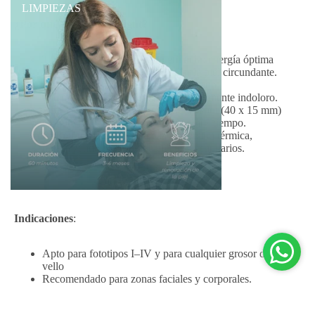
LIMPIEZAS
¿Por qué elegir ClearLight?
Tecnología médica de alta eficacia
: energía óptima
para alcanzar el folículo sin dañar la piel circundante.
Cabezales refrigerados
: garantizan un
tratamientocómodo, seguro y prácticamente indoloro.
Alta velocidad
: su gran tamaño de spot (40 x 15 mm)
permite tratar amplias zonas en menos tiempo.
Pulso tonificante
: reduce la dispersión térmica,
minimizando el riesgo de efectos secundarios.
Indicaciones
:
Apto para fototipos I–IV y para cualquier grosor de
vello
Recomendado para zonas faciales y corporales.
No se recomienda en pieles bronceadas o fototipos
altos (V–VI) por el riesgo de hiperpigmentación.