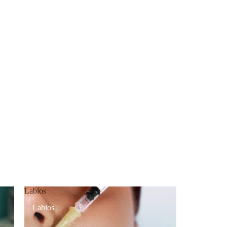
Labios
Labios