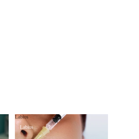
Labios
Labios