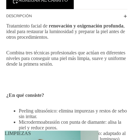
AGREGAR AL CARRITO
DESCRIPCIÓN
Tratamiento facial de
renovación y oxigenación profunda
,
ideal para restaurar la luminosidad y preparar la piel antes de
otros procedimientos.
Combina tres técnicas profesionales que actúan en diferentes
niveles para conseguir una piel más limpia, suave y uniforme
desde la primera sesión.
¿En qué consiste?
Peeling ultrasónico: elimina impurezas y restos de sebo
sin irritar.
Microdermoabrasión con punta de diamante: alisa la
piel y reduce poros.
Peeling químico superficial personalizado: adaptado al
LIMPIEZAS
tipo de piel (hidratante, seborregulador o luminoso).