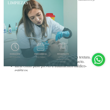
LIMPIEZAS
Activa la regeneración y mejora el tono.
Finalizamos con una hidratación profesional y
fotoprotección.
Beneficios
:
Limpieza profunda y mejora visible de la textura.
Piel más luminosa, uniforme y suave al tacto.
Ideal como paso previo a tratamientos médico-
estéticos.
CARRITO
DURACIÓN: 60 minutos