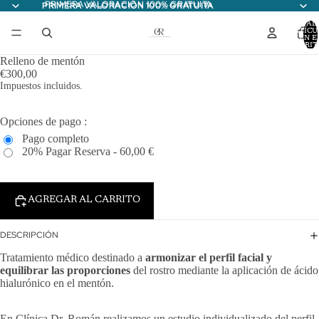
PRIMERA VALORACIÓN 100% GRATUITA
PRIMERA VALORACIÓN 100% GRATUITA
TOTAL
ARTÍCU
EN E
CARRITO
Relleno de mentón
€300,00
Impuestos incluidos.
Opciones de pago :
Pago completo
20% Pagar Reserva - 60,00 €
AGREGAR AL CARRITO
DESCRIPCIÓN
Tratamiento médico destinado a
armonizar el perfil facial y
equilibrar las proporciones
del rostro mediante la aplicación de ácido
hialurónico en el mentón.
En Clínica Dr. Román realizamos un estudio individualizado del perfil