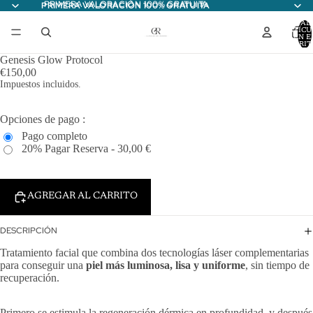
PRIMERA VALORACIÓN 100% GRATUITA
PRIMERA VALORACIÓN 100% GRATUITA
TOTAL
ARTÍCU
EN E
CARRITO
Genesis Glow Protocol
€150,00
Impuestos incluidos.
Opciones de pago :
Pago completo
20% Pagar Reserva - 30,00 €
AGREGAR AL CARRITO
DESCRIPCIÓN
Tratamiento facial que combina dos tecnologías láser complementarias
para conseguir una
piel más luminosa, lisa y uniforme
, sin tiempo de
recuperación.
Primero se estimula la regeneración dérmica en profundidad, y después