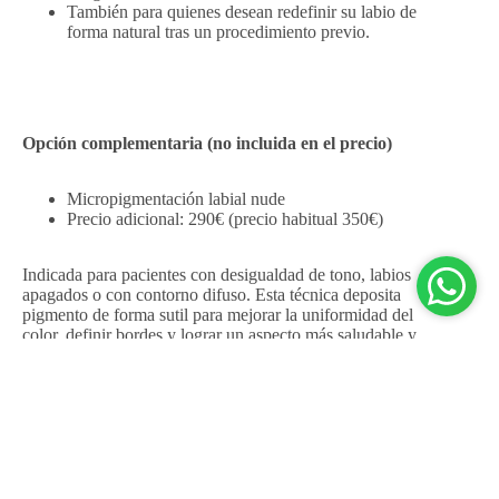
También para quienes desean redefinir su labio de
forma natural tras un procedimiento previo.
Opción complementaria (no incluida en el precio)
Micropigmentación labial nude
Precio adicional: 290€ (precio habitual 350€)
Indicada para pacientes con desigualdad de tono, labios
apagados o con contorno difuso. Esta técnica deposita
pigmento de forma sutil para mejorar la uniformidad del
color, definir bordes y lograr un aspecto más saludable y
pulido.
R AL
ITO
DURACIÓN: 30 minutos.