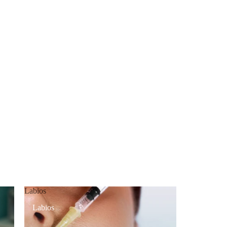
Labios
Labios