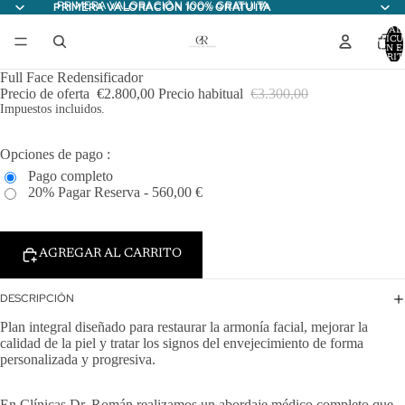
PRIMERA VALORACIÓN 100% GRATUITA
PRIMERA VALORACIÓN 100% GRATUITA
TOTAL
ARTÍCU
EN E
CARRITO
Full Face Redensificador
Precio de oferta
€2.800,00
Precio habitual
€3.300,00
Impuestos incluidos.
Opciones de pago :
Pago completo
20% Pagar Reserva - 560,00 €
AGREGAR AL CARRITO
DESCRIPCIÓN
Plan integral diseñado para restaurar la armonía facial, mejorar la
calidad de la piel y tratar los signos del envejecimiento de forma
personalizada y progresiva.
En Clínicas Dr. Román realizamos un abordaje médico completo que