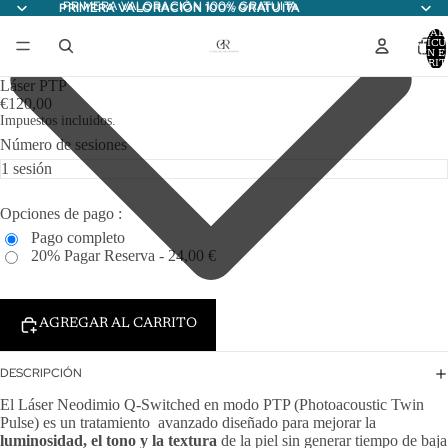
PRIMERA VALORACIÓN 100% GRATUITA
PRIMERA VALORACIÓN 100% GRATUITA
TOTAL
ARTÍCU
EN E
CARRITO
Láser PTP
€120,00
Impuestos incluidos.
Número de sesiones
Opciones de pago :
Pago completo
20% Pagar Reserva - 24,00 €
AGREGAR AL CARRITO
DESCRIPCIÓN
El Láser Neodimio Q-Switched en modo PTP (Photoacoustic Twin
Pulse) es un tratamiento avanzado diseñado para mejorar la
luminosidad, el tono y la textura
de la piel sin generar tiempo de baja