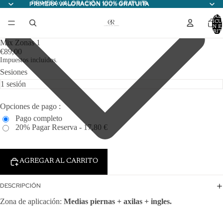
PRIMERA VALORACIÓN 100% GRATUITA
PRIMERA VALORACIÓN 100% GRATUITA
TOTAL
ARTÍCU
EN E
CARRITO
Mix Zonas 1
€89,00
Impuestos incluidos.
Sesiones
Opciones de pago :
Pago completo
20% Pagar Reserva - 17,80 €
AGREGAR AL CARRITO
DESCRIPCIÓN
Zona de aplicación:
Medias piernas + axilas + ingles.