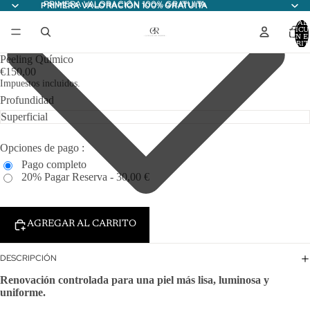
PRIMERA VALORACIÓN 100% GRATUITA
PRIMERA VALORACIÓN 100% GRATUITA
TOTAL
ARTÍCU
EN E
CARRITO
Peeling Químico
€150,00
Impuestos incluidos.
Profundidad
Opciones de pago :
Pago completo
20% Pagar Reserva - 30,00 €
AGREGAR AL CARRITO
DESCRIPCIÓN
Renovación controlada para una piel más lisa, luminosa y
uniforme.