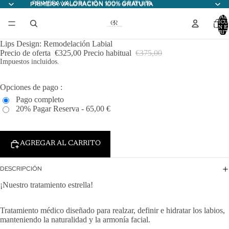
PRIMERA VALORACIÓN 100% GRATUITA
PRIMERA VALORACIÓN 100% GRATUITA
TOTAL
ARTÍCU
EN E
CARRITO
Lips Design: Remodelación Labial
Precio de oferta
€325,00
Precio habitual
€375,00
Impuestos incluidos.
Opciones de pago :
Pago completo
20% Pagar Reserva - 65,00 €
AGREGAR AL CARRITO
DESCRIPCIÓN
¡Nuestro tratamiento estrella!
Tratamiento médico diseñado para realzar, definir e hidratar los labios,
manteniendo la naturalidad y la armonía facial.