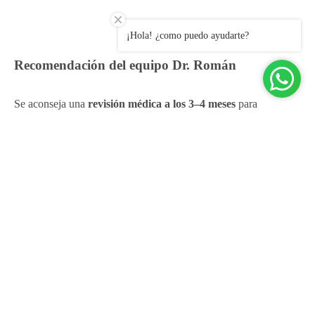
¡Hola! ¿como puedo ayudarte?
Recomendación del equipo Dr. Román
Se aconseja una
revisión médica a los 3–4 meses
para
mantenimiento o refuerzo.
La
fotoprotección constante
y la
cosmética domiciliaria
son esenciales para evitar recaídas. Es fundamental evitar
CARRITO
exposición solar directa y usar SPF 50+ con reaplicación, no
utilizar productos irritantes sin supervisión
Los protocolos de mantenimiento pueden incluir sesiones
anuales de láser PTP o peelings médicos suaves, según la
estación y la evolución del melasma.
CONDIONES DE LAS PROMOCIONES