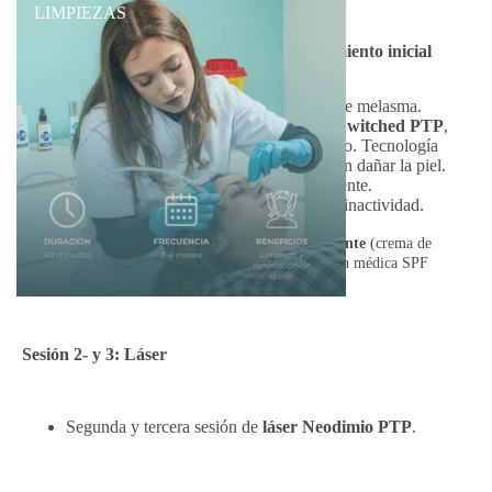
LIMPIEZAS
Sesión 1: Diagnóstico, preparación y tratamiento inicial
Valoración completa y análisis del tipo de melasma.
Primera
sesión con láser Neodimio Q-Switched PTP
,
parámetros adaptados al tipo de pigmento. Tecnología
no ablativa que fragmenta la melanina sin dañar la piel.
Ideal para melasma inflamatorio o resistente.
Sesiones rápidas, sin dolor ni tiempo de inactividad.
Entrega
del
kit domiciliario despigmentante
(crema de
mantenimiento, antioxidante y fotoprotección médica SPF
50+).
Sesión 2- y 3: Láser
Segunda y tercera sesión de
láser Neodimio PTP
.