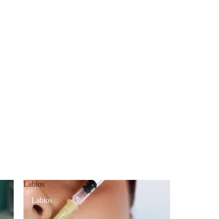
Labios
Labios