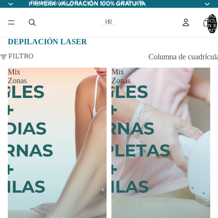
PRIMERA VALORACIÓN 100% GRATUITA
PRIMERA VALORACIÓN 100% GRATUITA
TOTAL
ARTÍCU
EN E
CARRITO
DEPILACIÓN LASER
Columna de cuadrícul
FILTRO
Mix
Mix
Zonas
Zonas
1
2