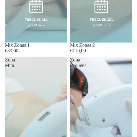
Mix Zonas 1
Mix Zonas 2
€89,00
€110,00
Zona
Zona
Mini
Pequeña