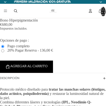
PRIMERA VALORACIÓN 100% GRATUITA
PRIMERA VALORACIÓN 100% GRATUITA
TOTAL
ARTÍCU
EN E
CARRITO
Bono Hiperpigmentación
€680,00
Impuestos incluidos.
Opciones de pago :
Pago completo
20% Pagar Reserva - 136,00 €
AGREGAR AL CARRITO
DESCRIPCIÓN
Protocolo médico diseñado para
tratar las manchas solares (léntigos,
daño actínico, poiquilodermia)
y restaurar la luminosidad natural de
la piel.
Combina diferentes láseres y tecnologías
(IPL, Neodimio Q-