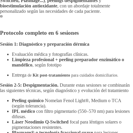
Switched, Plasmage...)
,
peelings despigmentantes
y
bioestimulación antioxidante
, con un abordaje totalmente
personalizado según las necesidades de cada paciente.
Protocolo completo en 6 sesiones
Sesión 1: Diagnóstico y preparación dérmica
Evaluación médica y fotografías clínicas.
Limpieza profesional + peeling preparador enzimático o
mandélico
, según fototipo
Entrega
de
Kit post-tratamiento
para cuidados domiciliarios.
Sesión 2-5: Despigmentación.
Durante estas sesiones se combinarán
las siguientes técnicas, según diagnóstico y evolución del tratamiento
Peeling químico
Nomelan Fenol Light®, Medium o TCA
(según tolerancia).
IPL médico
con filtro pigmentario (550–570 nm) para lesiones
difusas.
Láser Neodimio Q-Switched
focal para léntigos solares o
pigmentaciones resistentes.
Plasmage® o tecnología fraccional suave
para lesiones