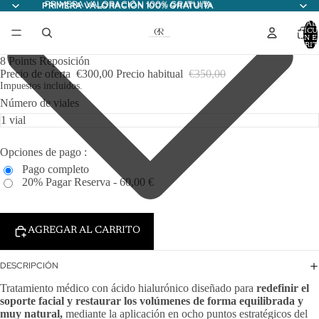
PRIMERA VALORACIÓN 100% GRATUITA
PRIMERA VALORACIÓN 100% GRATUITA
TOTAL
ARTÍCU
EN E
CARRITO
8 Points Reposición
Precio de oferta
€300,00
Precio habitual
€350,00
Impuestos incluidos.
Número de viales
Opciones de pago :
Pago completo
20% Pagar Reserva - 60,00 €
AGREGAR AL CARRITO
DESCRIPCIÓN
Tratamiento médico con ácido hialurónico diseñado para
redefinir el
soporte facial y restaurar los volúmenes de forma equilibrada y
muy natural,
mediante la aplicación en ocho puntos estratégicos del