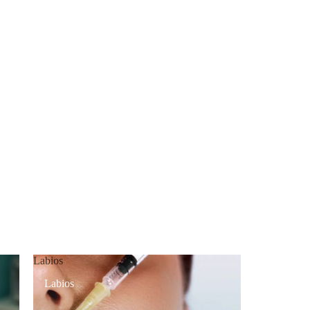
Labios
Labios