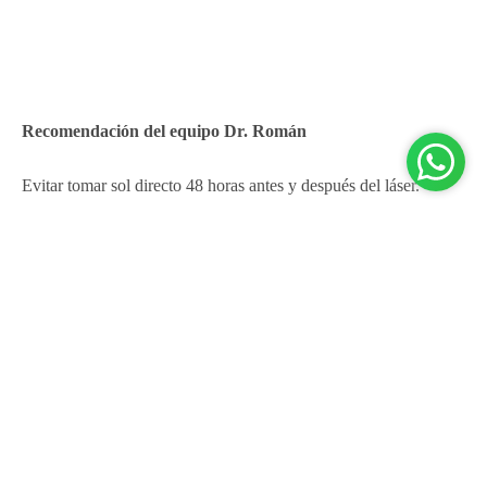
Recomendación del equipo Dr. Román
Evitar tomar sol directo 48 horas antes y después del láser.
Usar protector solar diario (SPF 50+) para mantener el
resultado.
CARRITO
Complementar con rutina domiciliaria de vitamina C +
hidratante para prolongar el efecto de luminosidad.
Si se desea, añadir en otra sesión neuromoduladores para
“abrir” la mirada, favorecerá el efecto visual global, dado que
la piel iluminada y el relax muscular favorecen el efecto
general.