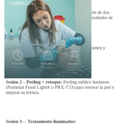
LIMPIEZAS
Sesión 1 – Rellenos y puntos de luz:
Aplicación de dos
viales de ácido hialurónico, adaptados a las necesidades de
cada paciente:
Hidratación y perfilado labial sutil.
Relleno de ojeras oscuras o hundidas.
Pequeñas zonas de luz para devolver volumen y
frescura.
Sesión 2 – Peeling + retoque:
Peeling médico luminoso
(Nomelan Fenol Light® o PRX-T33) para renovar la piel y
mejorar su textura.
Sesión 3 – Tratamiento iluminador: